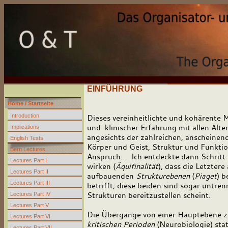
EINFÜHRUNG
Home / Startseite
Introduction
Dieses vereinheitlichte und kohärente M
und klinischer Erfahrung mit allen Alt
Implications
angesichts der zahlreichen, anscheinen
English Texts
Körper und Geist, Struktur und Funktio
Bern Lectures
Anspruch… Ich entdeckte dann Schritt fü
Lectures Part I
wirken (
Äquifinalität
), dass die Letzter
Lectures Part II
aufbauenden
Strukturebenen
(
Piaget
) b
Lectures Part III
betrifft; diese beiden sind sogar untre
Strukturen bereitzustellen scheint.
Lectures Part IV
Lectures Part V
Die Übergänge von einer Hauptebene zu
Lectures Part VI
kritischen Perioden
(Neurobiologie) stat
Lectures Part VII