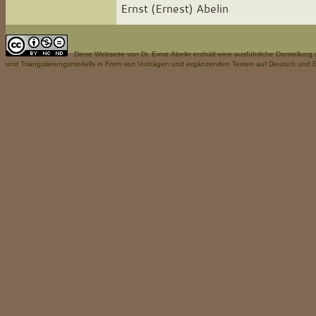
Ernst (Ernest) Abelin
Diese Webseite
von Dr. Ernst Abelin enthält eine ausführliche Darstellun
und Triangulierungsmodells in Form von Vorträgen und ergänzenden Texten auf Deutsch und E