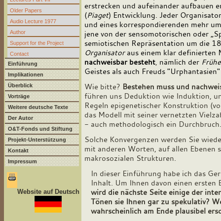
erstrecken und aufeinander aufbauen e
Older Papers
(
Piaget
) Entwicklung. Jeder Organisator
Audio Lecture 1977
und eines korrespondierenden mehr um
Author
jene von der sensomotorischen oder „Sp
semiotischen Repräsentation um die 18
Support for the Project
Organisator
aus einem klar definierten
Contact
nachweisbar besteht
,
nämlich der
Frühe
Einführung
Geistes als auch Freuds "Urphantasien
Implikationen
Wie bitte?
Bestehen muss und nachweis
Überblick
führen uns Deduktion wie Induktion, u
Vorträge
Regeln epigenetischer Konstruktion (vo
Weitere deutsche Texte
das Modell mit seiner vernetzten Vielz
Der Autor
- auch methodologisch ein Durchbruch
O&T-Fonds und Stiftung
Solche Konvergenzen werden Sie wieder
Projekt-Unterstützung
mit anderen Worten, auf allen Ebenen s
Kontakt
makrosozialen Strukturen.
Impressum
In dieser Einführung habe ich das Ge
Inhalt. Um Ihnen davon einen ersten 
wird die nächste Seite einige der int
Website auf Deutsch
Tönen sie Ihnen gar zu spekulativ? W
wahrscheinlich am Ende plausibel er