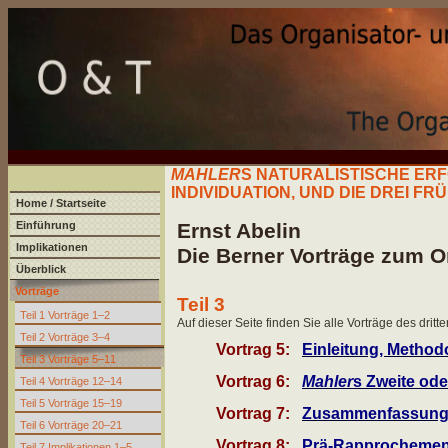
MAHLER
S NATURALISTISCHE E
INDIVIDUATION, UND DIE DREI 
Home / Startseite
Einführung
Ernst Abelin
Implikationen
Die Berner Vorträge zum O
Überblick
Vorträge
Teil 3
Teil 1 Vorträge 1–2
Auf dieser Seite finden Sie alle Vorträge des dritt
Teil 2 Vorträge 3–4
Vortrag 5:
Einleitung, Method
Teil 3 Vorträge 5–11
Vortrag 6:
Mahler
s Zweite od
Teil 4 Vorträge 12–14
Teil 5 Vorträge 15–19
Vortrag 7:
Zusammenfassung
Teil 6 Vorträge 20–21
Vortrag 8:
Prä-Rapprochemen
Teil 7 Implikationen 1–5