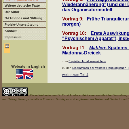
Wiederannäherung") und der D
Weitere deutsche Texte
das Organisatormodell
Der Autor
O&T-Fonds und Stiftung
Vortrag 9:
Frühe Triangulieru
morgen)
Projekt-Unterstützung
Kontakt
Vortrag 10:
Erste Auswirkung
Impressum
"Psychischem Apparat"), insb
Vortrag 11:
Mahler
s Späteres
Madonna-Dreieck
zum
Expliziten Inhaltsverzeichnis
Website in English
zu den
Diagrammen der Vektoriell-topologischen T
weiter zum Teil 4
Diese Webseite
von Dr. Ernst Abelin enthält eine ausführliche Darstellun
und Triangulierungsmodells in Form von Vorträgen und ergänzenden Texten auf Deutsch und E